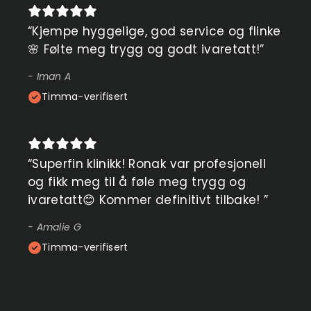
“
Kjempe hyggelige, god service og flinke
🌸 Følte meg trygg og godt ivaretatt!
”
-
Iman A
Timma-verifisert
“
Superfin klinikk! Ronak var profesjonell
og fikk meg til å føle meg trygg og
ivaretatt😊 Kommer definitivt tilbake!
”
-
Amalie G
Timma-verifisert